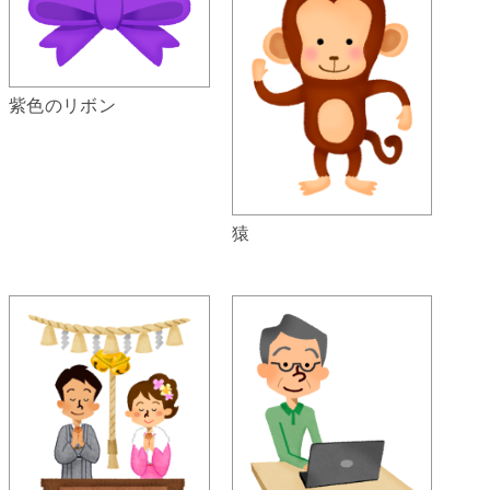
紫色のリボン
猿