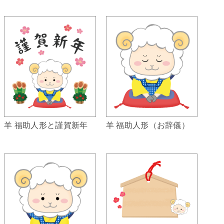
羊 福助人形（お辞儀）
羊 福助人形と謹賀新年