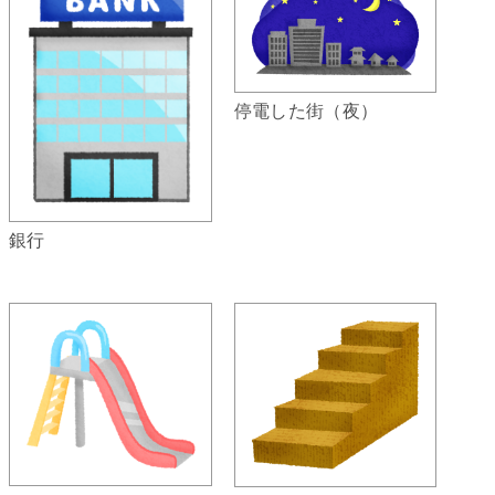
停電した街（夜）
銀行