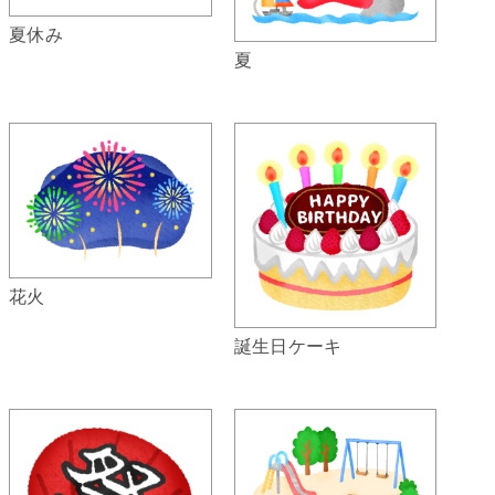
夏休み
夏
花火
誕生日ケーキ