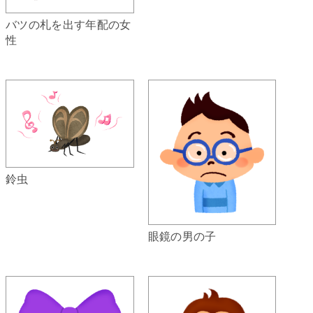
バツの札を出す年配の女
性
鈴虫
眼鏡の男の子