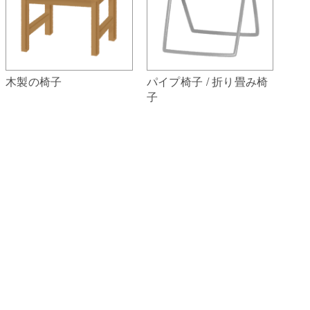
木製の椅子
パイプ椅子 / 折り畳み椅
子