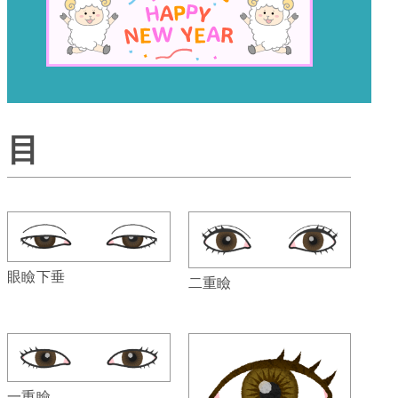
目
眼瞼下垂
二重瞼
一重瞼