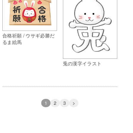
合格祈願 / ウサギ必勝だ
るま絵馬
兎の漢字イラスト
1
2
3
>