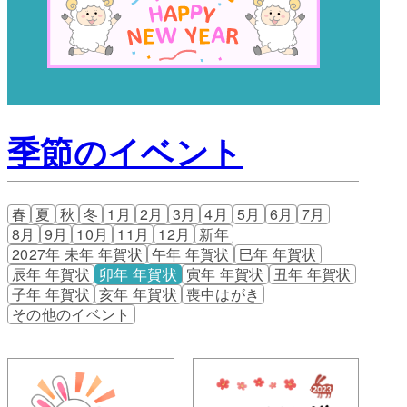
季節のイベント
春
夏
秋
冬
1月
2月
3月
4月
5月
6月
7月
8月
9月
10月
11月
12月
新年
2027年 未年 年賀状
午年 年賀状
巳年 年賀状
辰年 年賀状
卯年 年賀状
寅年 年賀状
丑年 年賀状
子年 年賀状
亥年 年賀状
喪中はがき
その他のイベント