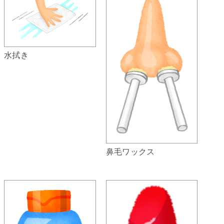
水拭き
鼻毛ワックス