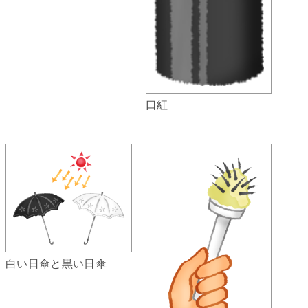
口紅
白い日傘と黒い日傘