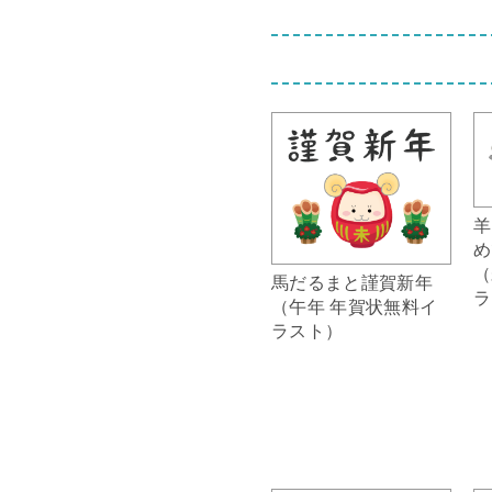
羊
め
（
馬だるまと謹賀新年
ラ
（午年 年賀状無料イ
ラスト）