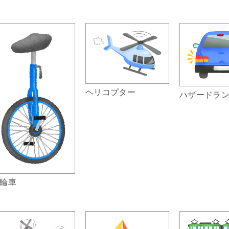
ヘリコプター
ハザードラ
輪車