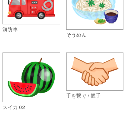
消防車
そうめん
手を繋ぐ / 握手
スイカ 02