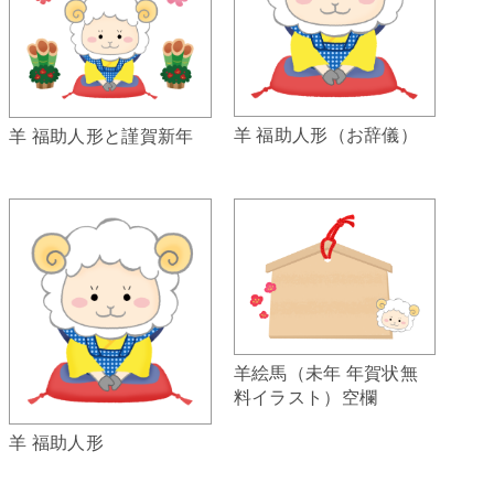
羊 福助人形（お辞儀）
羊 福助人形と謹賀新年
羊絵馬（未年 年賀状無
料イラスト）空欄
羊 福助人形