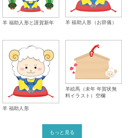
羊 福助人形（お辞儀）
羊 福助人形と謹賀新年
羊絵馬（未年 年賀状無
料イラスト）空欄
羊 福助人形
もっと見る