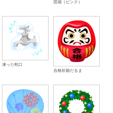
団扇（ピンク）
凍った蛇口
合格祈願だるま