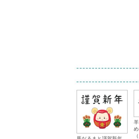
羊
め
（
馬だるまと謹賀新年