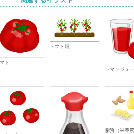
トマト畑
マト
トマトジュ
脂質（栄養