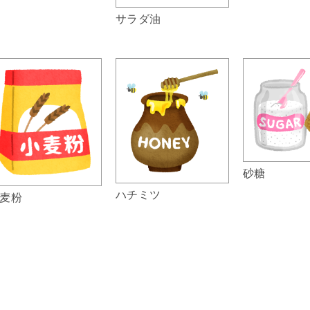
サラダ油
砂糖
ハチミツ
麦粉