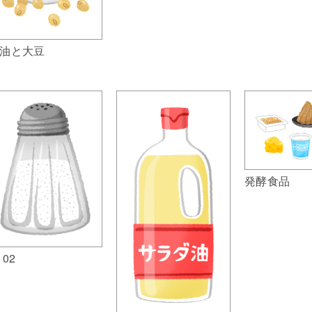
油と大豆
発酵食品
 02