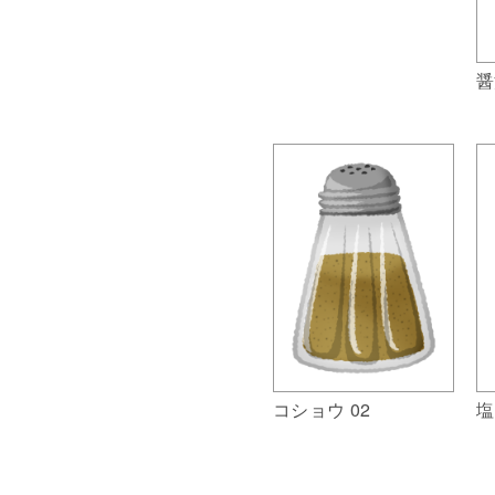
醤
コショウ 02
塩