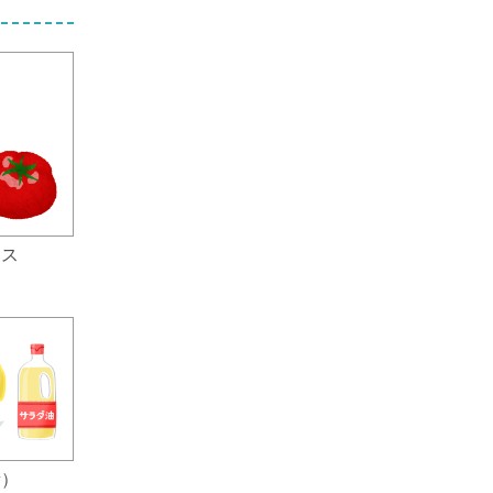
ース
素）