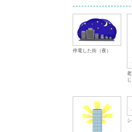
停電した街（夜）
老
じ
シ