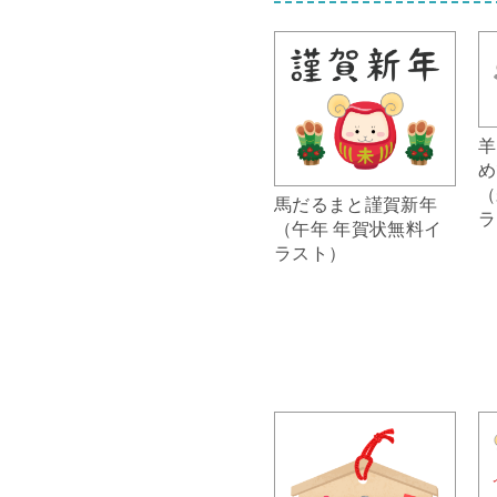
羊
め
（
馬だるまと謹賀新年
ラ
（午年 年賀状無料イ
ラスト）