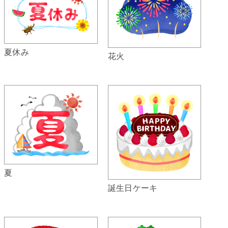
夏休み
花火
夏
誕生日ケーキ