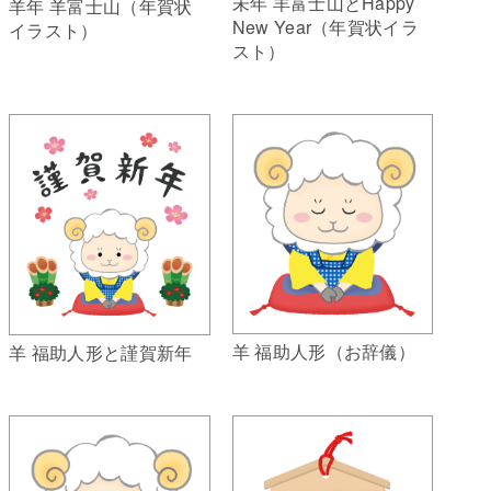
未年 羊富士山とHappy
羊年 羊富士山（年賀状
New Year（年賀状イラ
イラスト）
スト）
羊 福助人形（お辞儀）
羊 福助人形と謹賀新年