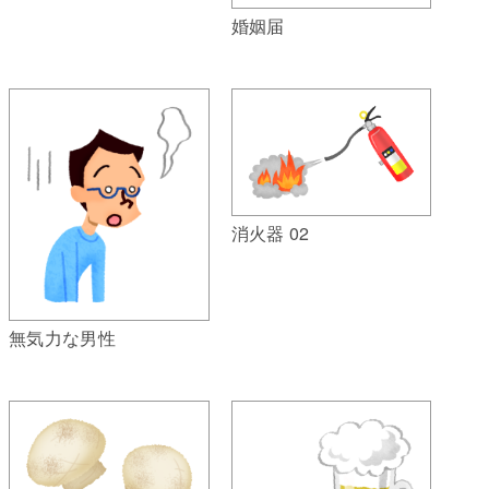
婚姻届
消火器 02
無気力な男性