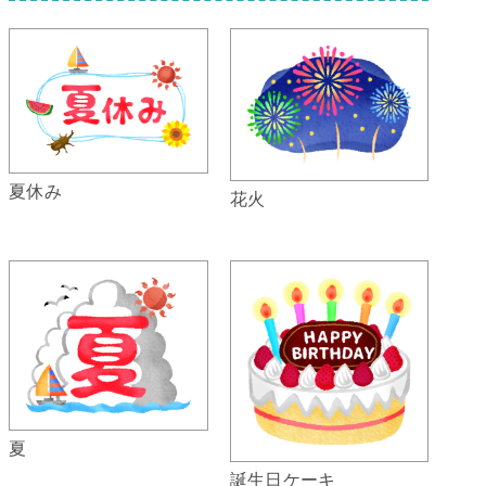
夏休み
花火
夏
誕生日ケーキ