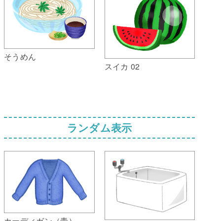
そうめん
スイカ 02
ランダム表示
カーディガン（青）