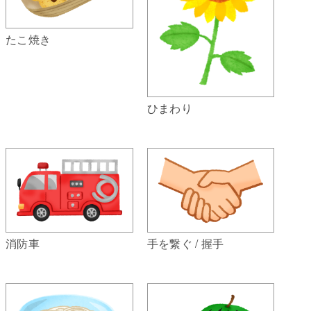
たこ焼き
ひまわり
消防車
手を繋ぐ / 握手