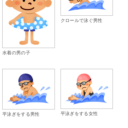
クロールで泳ぐ男性
水着の男の子
平泳ぎをする女性
平泳ぎをする男性