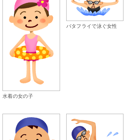
バタフライで泳ぐ女性
水着の女の子