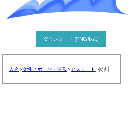
ダウンロード (PNG形式)
人物
女性
スポーツ・運動
アスリート
水泳