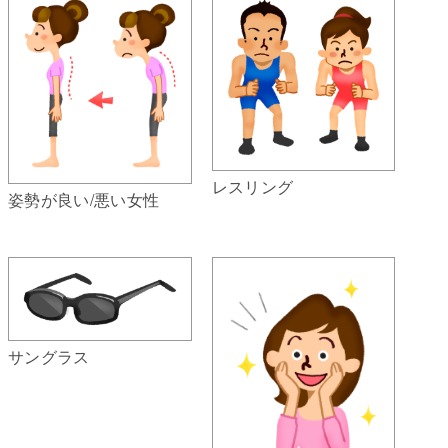
レスリング
姿勢が良い/悪い女性
サングラス