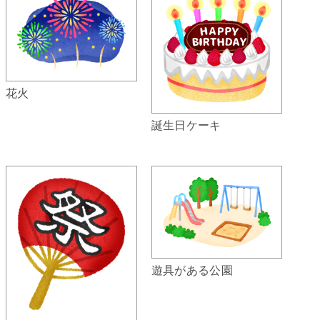
花火
誕生日ケーキ
遊具がある公園