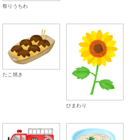
祭りうちわ
たこ焼き
ひまわり