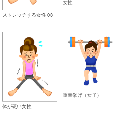
女性
ストレッチする女性 03
重量挙げ（女子）
体が硬い女性