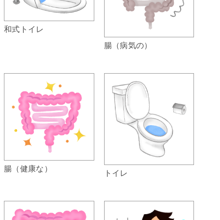
和式トイレ
腸（病気の）
腸（健康な）
トイレ