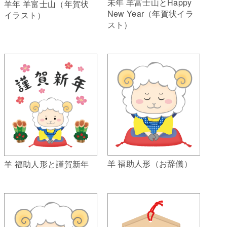
未年 羊富士山とHappy
羊年 羊富士山（年賀状
New Year（年賀状イラ
イラスト）
スト）
羊 福助人形（お辞儀）
羊 福助人形と謹賀新年