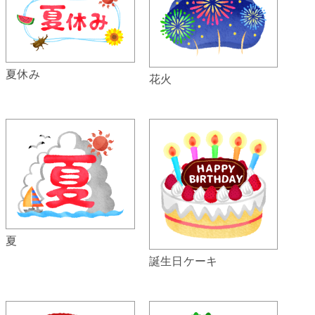
夏休み
花火
夏
誕生日ケーキ