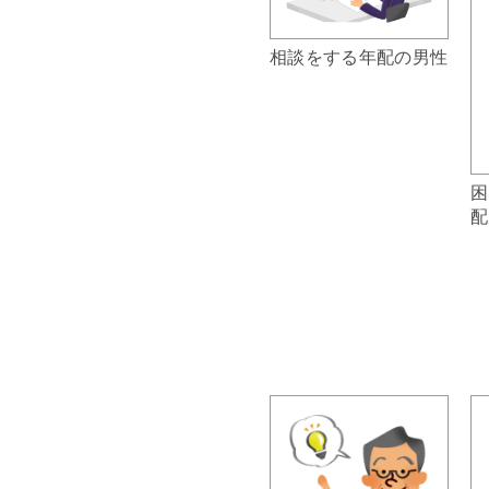
相談をする年配の男性
困
配