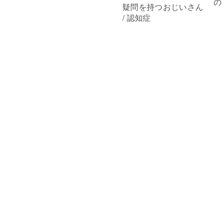
の
疑問を持つおじいさん
/ 認知症