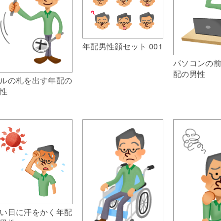
年配男性顔セット 001
パソコンの
配の男性
ルの札を出す年配の
性
い日に汗をかく年配