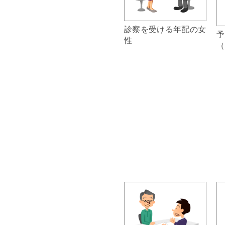
診察を受ける年配の女
予
性
（