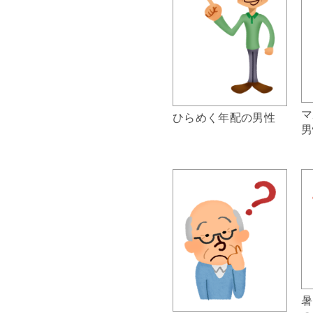
マ
ひらめく年配の男性
男
暑