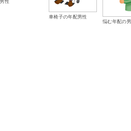
男性
車椅子の年配男性
悩む年配の