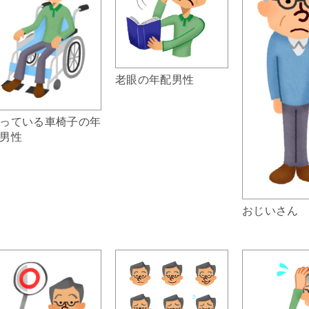
老眼の年配男性
っている車椅子の年
男性
おじいさん