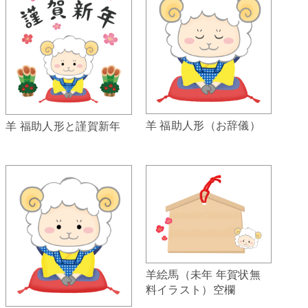
羊 福助人形（お辞儀）
羊 福助人形と謹賀新年
羊絵馬（未年 年賀状無
料イラスト）空欄