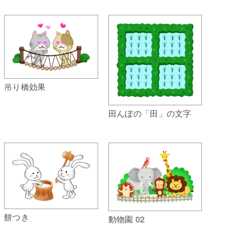
吊り橋効果
田んぼの「田」の文字
餅つき
動物園 02