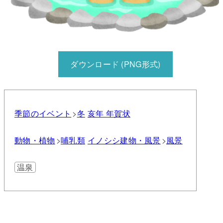
ダウンロード (PNG形式)
季節のイベント
冬
亥年 年賀状
動物・植物
哺乳類
イノシシ
建物・風景
風景
温泉