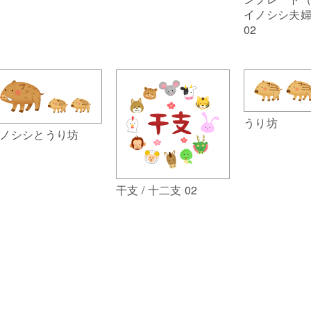
イノシシ夫
02
うり坊
ノシシとうり坊
干支 / 十二支 02