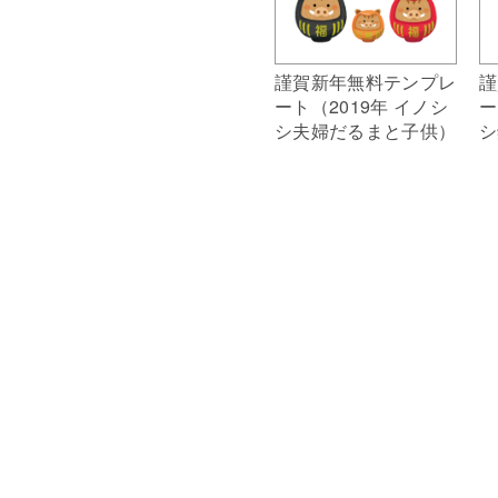
謹賀新年無料テンプレ
謹
ート（2019年 イノシ
ー
シ夫婦だるまと子供）
シ