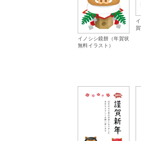
イ
賀
イノシシ鏡餅（年賀状
無料イラスト）