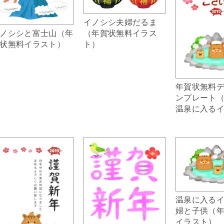
イノシシ夫婦だるま
（年賀状無料イラス
ノシシと富士山（年
ト）
状無料イラスト）
年賀状無料
ンプレート（2
温泉に入る
温泉に入る
婦と子供（
イラスト）