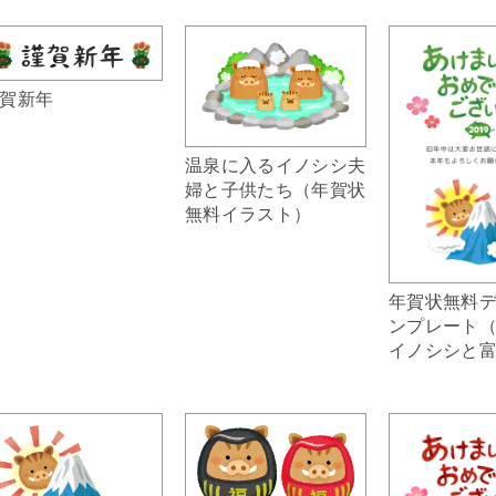
賀新年
温泉に入るイノシシ夫
婦と子供たち（年賀状
無料イラスト）
年賀状無料
ンプレート（2
イノシシと