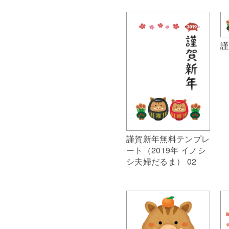
謹
謹賀新年無料テンプレ
ート（2019年 イノシ
シ夫婦だるま） 02