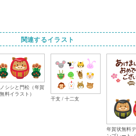
関連するイラスト
ノシシと門松（年賀
無料イラスト）
干支 / 十二支
年賀状無料
ンプレート（2