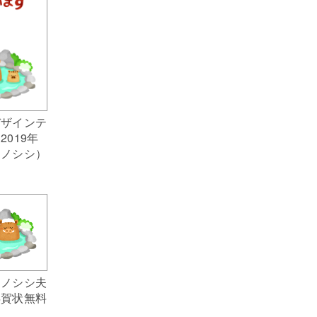
デザインテ
019年
イノシシ）
イノシシ夫
年賀状無料