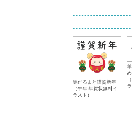
羊
め
（
馬だるまと謹賀新年
ラ
（午年 年賀状無料イ
ラスト）