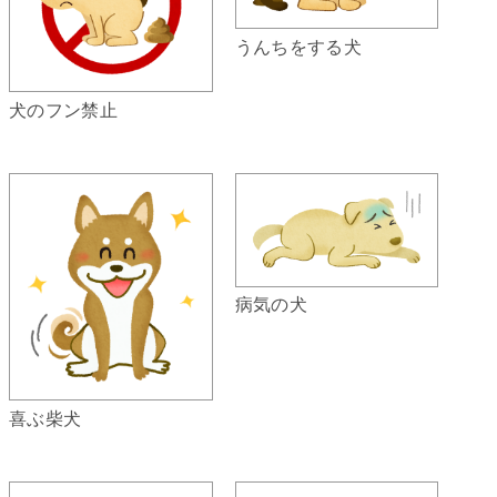
うんちをする犬
犬のフン禁止
病気の犬
喜ぶ柴犬