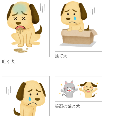
捨て犬
吐く犬
笑顔の猫と犬