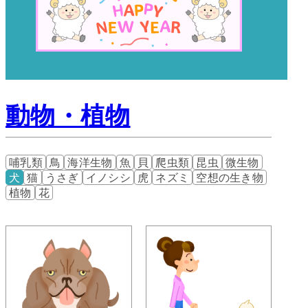
動物・植物
哺乳類
鳥
海洋生物
魚
貝
爬虫類
昆虫
微生物
犬
猫
うさぎ
イノシシ
虎
ネズミ
空想の生き物
植物
花