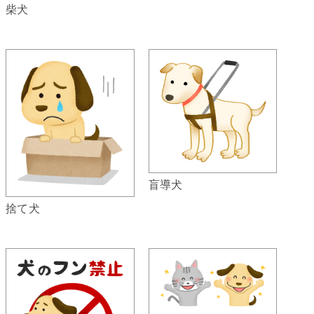
柴犬
盲導犬
捨て犬