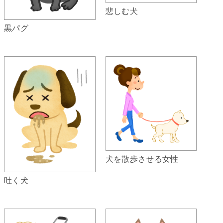
悲しむ犬
黒パグ
犬を散歩させる女性
吐く犬