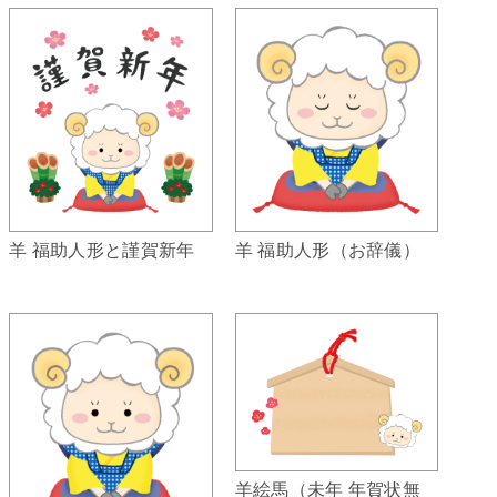
羊 福助人形（お辞儀）
羊 福助人形と謹賀新年
羊絵馬（未年 年賀状無