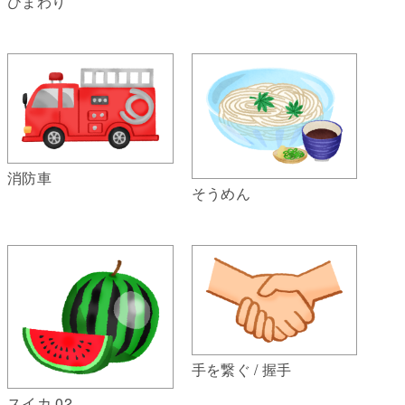
ひまわり
消防車
そうめん
手を繋ぐ / 握手
スイカ 02