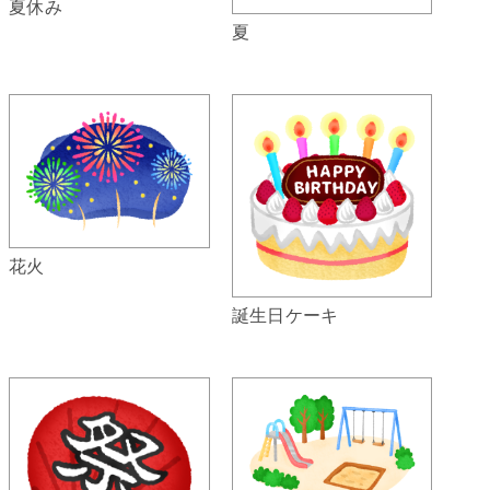
夏休み
夏
花火
誕生日ケーキ