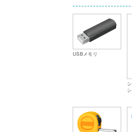
USBメモリ
シ
シ