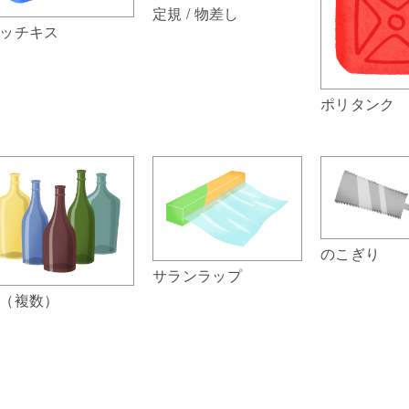
定規 / 物差し
ッチキス
ポリタンク
のこぎり
サランラップ
（複数）