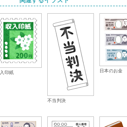
日本のお金
入印紙
不当判決