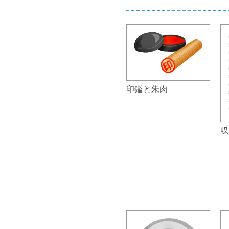
印鑑と朱肉
収