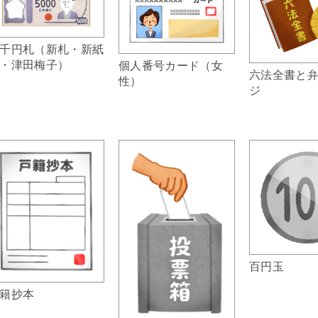
千円札（新札・新紙
・津田梅子）
個人番号カード（女
六法全書と
性）
ジ
百円玉
籍抄本