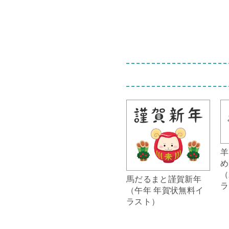
羊
め
（
馬だるまと謹賀新年
ラ
（午年 年賀状無料イ
ラスト）