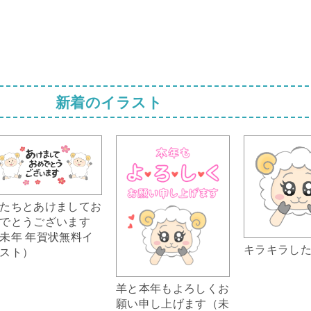
新着のイラスト
たちとあけましてお
でとうございます
未年 年賀状無料イ
キラキラし
スト）
羊と本年もよろしくお
願い申し上げます（未