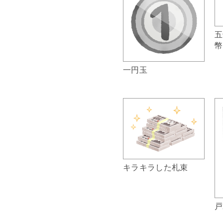
五
幣
一円玉
キラキラした札束
戸