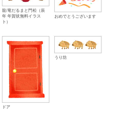
龍/竜だるまと門松（辰
年 年賀状無料イラス
おめでとうございます
ト）
うり坊
ドア