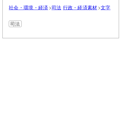
社会・環境・経済
司法
行政・経済
素材
文字
司法