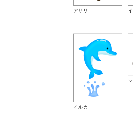
アサリ
イ
シ
イルカ