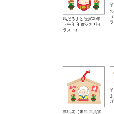
羊
め
（
馬だるまと謹賀新年
ラ
（午年 年賀状無料イ
ラスト）
羊
よ
げ
羊絵馬（未年 年賀状