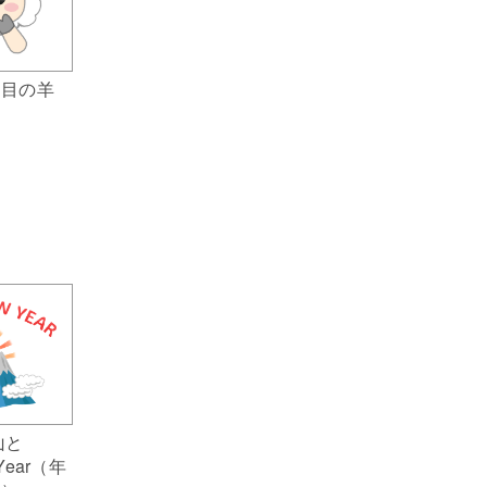
た目の羊
山と
 Year（年