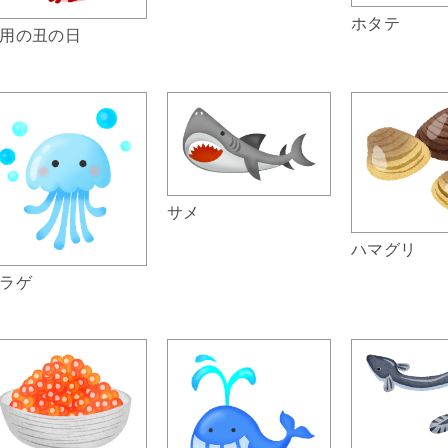
ホタテ
用の丑の日
サメ
ハマグリ
ラゲ