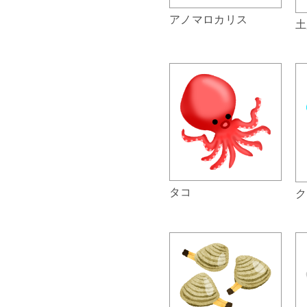
アノマロカリス
土
タコ
ク