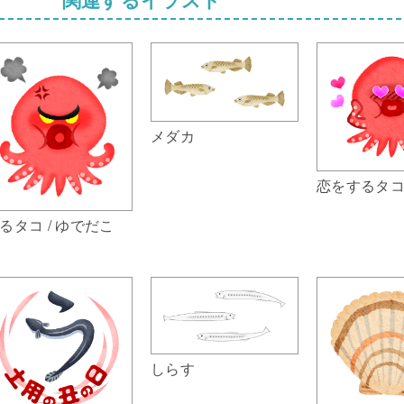
メダカ
恋をするタ
るタコ / ゆでだこ
しらす