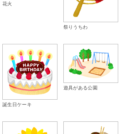
花火
祭りうちわ
遊具がある公園
誕生日ケーキ