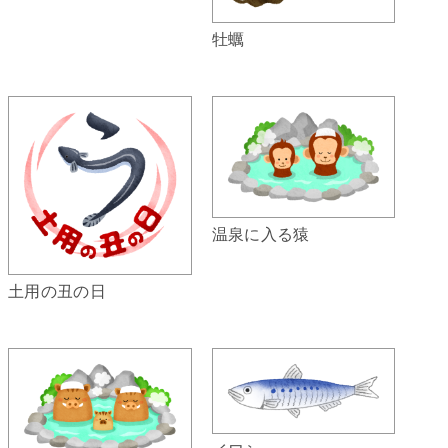
牡蠣
温泉に入る猿
土用の丑の日