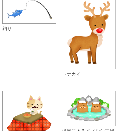
釣り
トナカイ
温泉に入るイノシシ夫婦