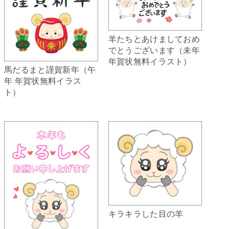
羊たちとあけましておめ
でとうございます（未年
年賀状無料イラスト）
馬だるまと謹賀新年（午
年 年賀状無料イラス
ト）
キラキラした目の羊