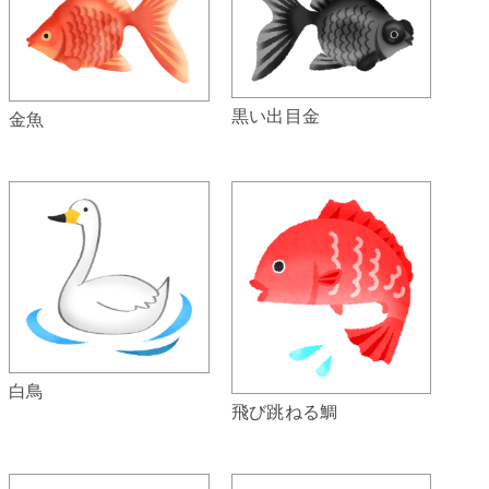
黒い出目金
金魚
白鳥
飛び跳ねる鯛