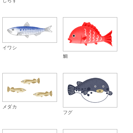
しらす
イワシ
鯛
メダカ
フグ