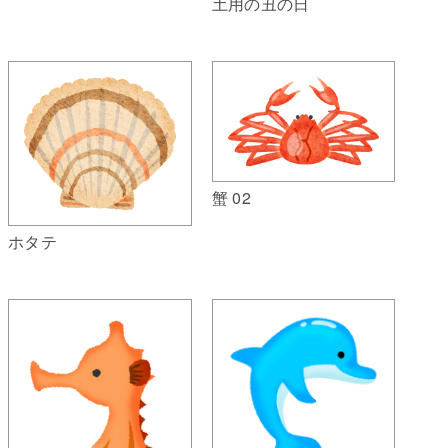
土用の丑の日
蟹 02
ホタテ