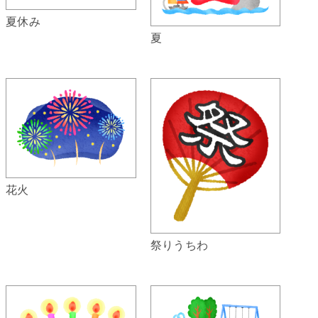
夏休み
夏
花火
祭りうちわ