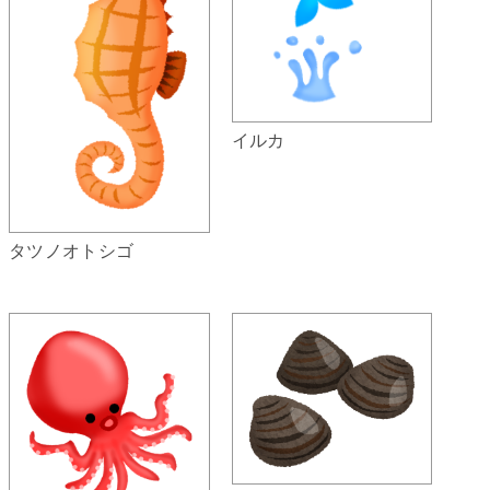
イルカ
タツノオトシゴ