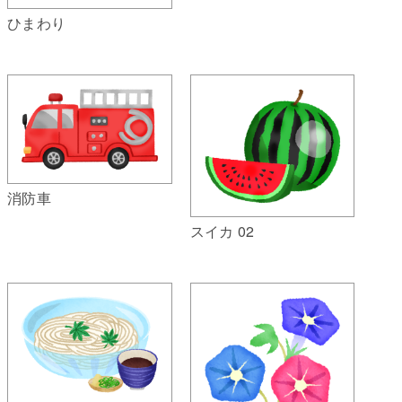
ひまわり
消防車
スイカ 02