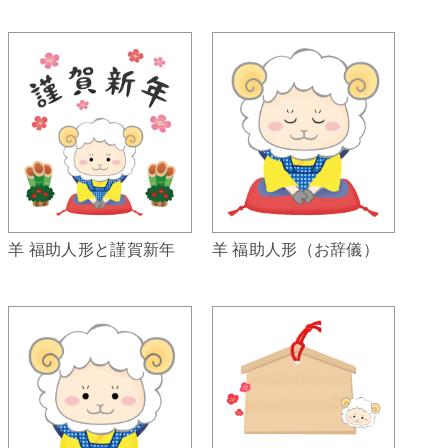
羊 福助人形（お辞儀）
羊 福助人形と謹賀新年