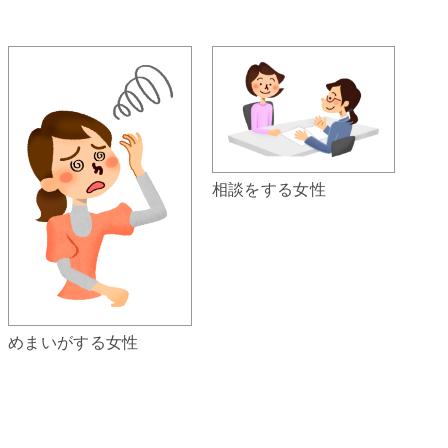
相談をする女性
めまいがする女性