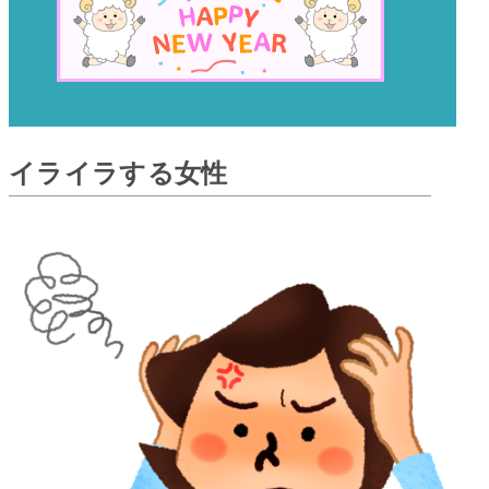
イライラする女性