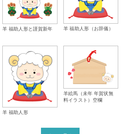
羊 福助人形（お辞儀）
羊 福助人形と謹賀新年
羊絵馬（未年 年賀状無
料イラスト）空欄
羊 福助人形