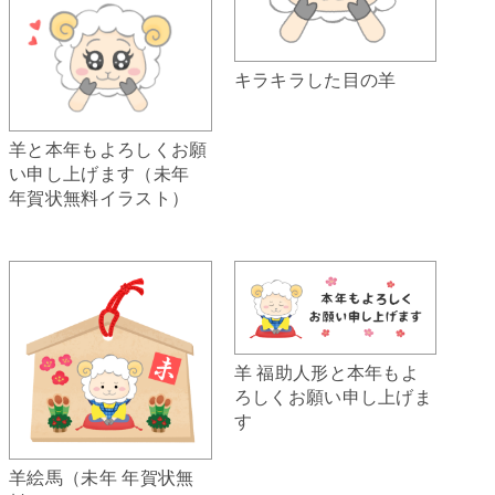
キラキラした目の羊
羊と本年もよろしくお願
い申し上げます（未年
年賀状無料イラスト）
羊 福助人形と本年もよ
ろしくお願い申し上げま
す
羊絵馬（未年 年賀状無