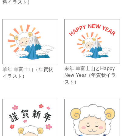
料イラスト）
未年 羊富士山とHappy
羊年 羊富士山（年賀状
New Year（年賀状イラ
イラスト）
スト）