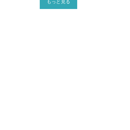
もっと見る