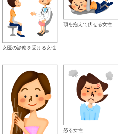
頭を抱えて伏せる女性
女医の診察を受ける女性
怒る女性