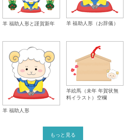
羊 福助人形（お辞儀）
羊 福助人形と謹賀新年
羊絵馬（未年 年賀状無
料イラスト）空欄
羊 福助人形
もっと見る