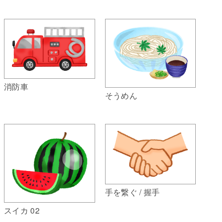
消防車
そうめん
手を繋ぐ / 握手
スイカ 02