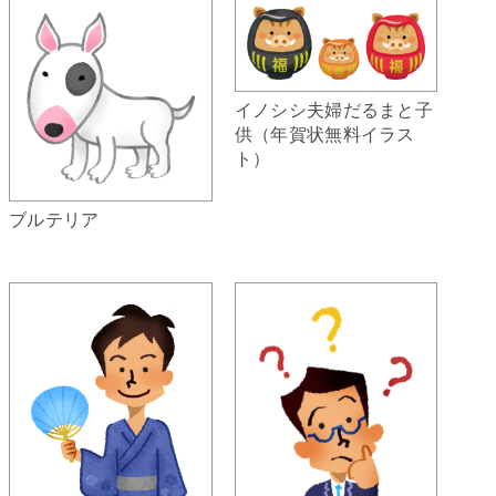
イノシシ夫婦だるまと子
供（年賀状無料イラス
ト）
ブルテリア