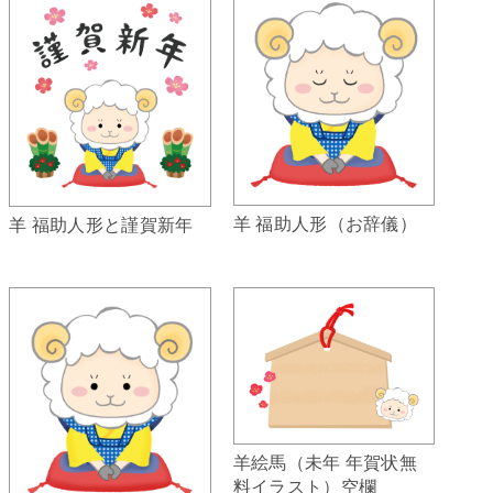
羊 福助人形（お辞儀）
羊 福助人形と謹賀新年
羊絵馬（未年 年賀状無
料イラスト）空欄