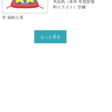
羊絵馬（未年 年賀状無
料イラスト）空欄
羊 福助人形
もっと見る