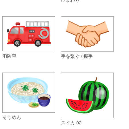
消防車
手を繋ぐ / 握手
そうめん
スイカ 02