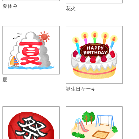
夏休み
花火
夏
誕生日ケーキ