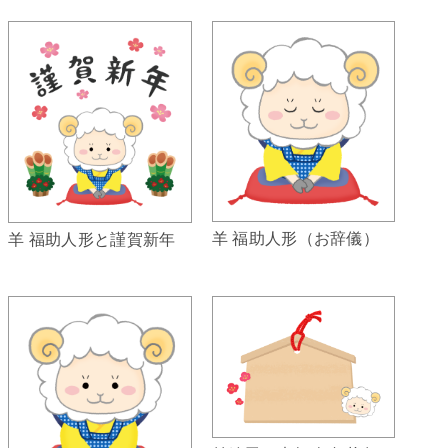
羊 福助人形（お辞儀）
羊 福助人形と謹賀新年