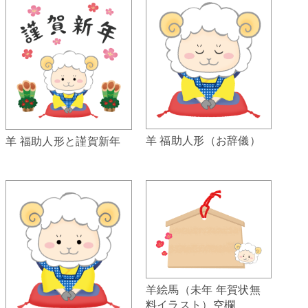
羊 福助人形（お辞儀）
羊 福助人形と謹賀新年
羊絵馬（未年 年賀状無
料イラスト）空欄