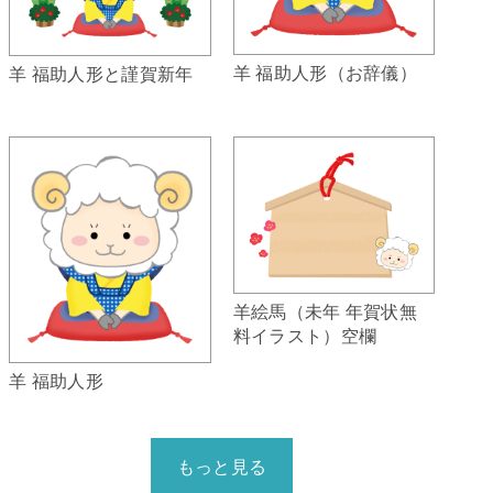
羊 福助人形（お辞儀）
羊 福助人形と謹賀新年
羊絵馬（未年 年賀状無
料イラスト）空欄
羊 福助人形
もっと見る