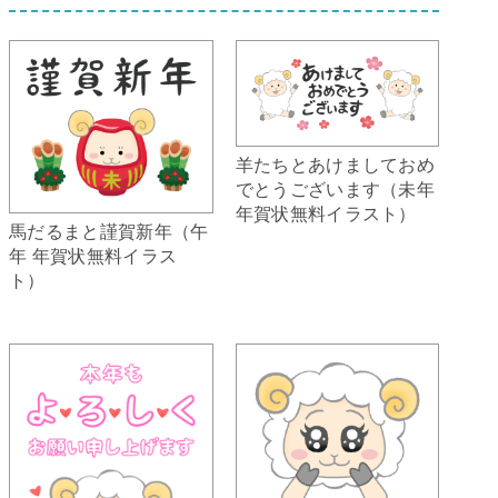
羊たちとあけましておめ
でとうございます（未年
年賀状無料イラスト）
馬だるまと謹賀新年（午
年 年賀状無料イラス
ト）