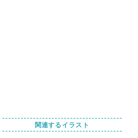
関連するイラスト