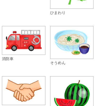
ひまわり
消防車
そうめん