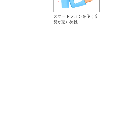
スマートフォンを使う姿
勢が悪い男性