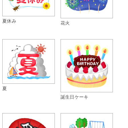
夏休み
花火
夏
誕生日ケーキ