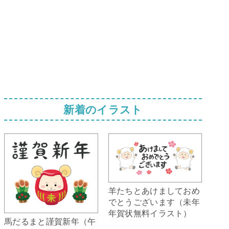
新着のイラスト
羊たちとあけましておめ
でとうございます（未年
年賀状無料イラスト）
馬だるまと謹賀新年（午