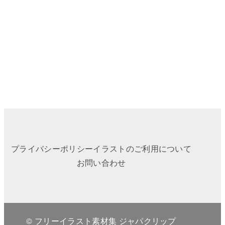
プライバシーポリシー
イラストのご利用について
お問い合わせ
© フリーイラスト素材集 ジャパクリップ