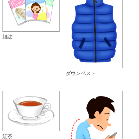
雑誌
ダウンベスト
紅茶