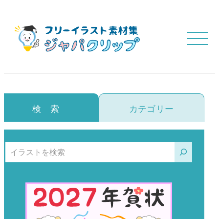
検 索
カテゴリー
検索