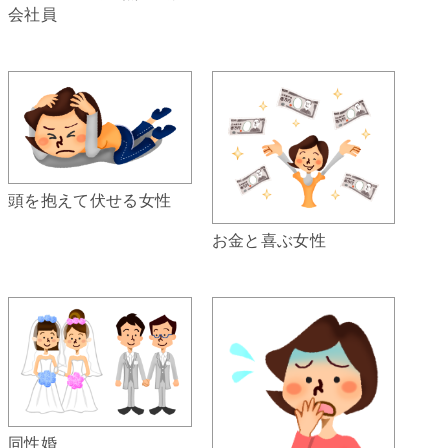
会社員
頭を抱えて伏せる女性
お金と喜ぶ女性
同性婚