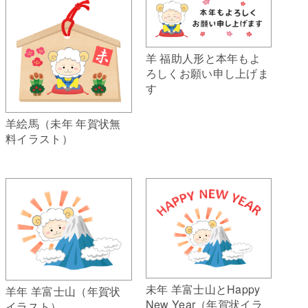
羊 福助人形と本年もよ
ろしくお願い申し上げま
す
羊絵馬（未年 年賀状無
料イラスト）
未年 羊富士山とHappy
羊年 羊富士山（年賀状
New Year（年賀状イラ
イラスト）