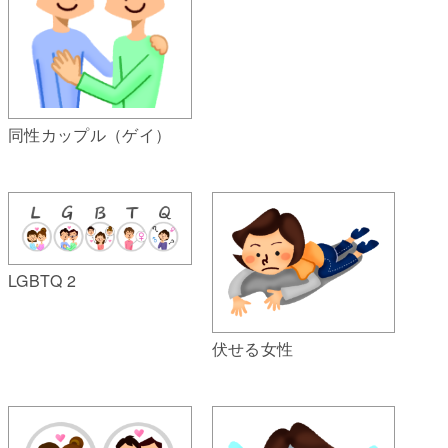
同性カップル（ゲイ）
LGBTQ 2
伏せる女性