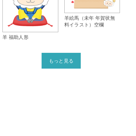
羊絵馬（未年 年賀状無
料イラスト）空欄
羊 福助人形
もっと見る