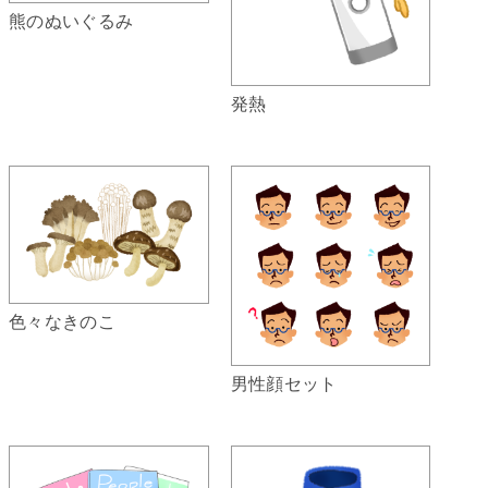
熊のぬいぐるみ
発熱
色々なきのこ
男性顔セット