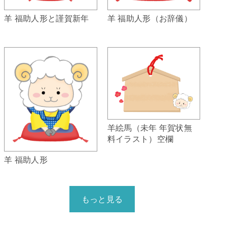
羊 福助人形（お辞儀）
羊 福助人形と謹賀新年
羊絵馬（未年 年賀状無
料イラスト）空欄
羊 福助人形
もっと見る