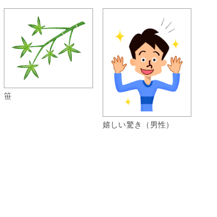
笹
嬉しい驚き（男性）