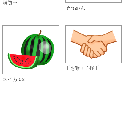
消防車
そうめん
手を繋ぐ / 握手
スイカ 02