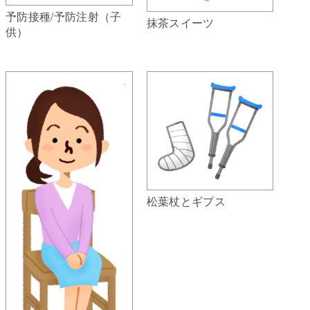
予防接種/予防注射（子
抹茶スイーツ
供）
松葉杖とギプス