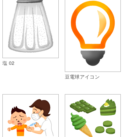
塩 02
豆電球アイコン