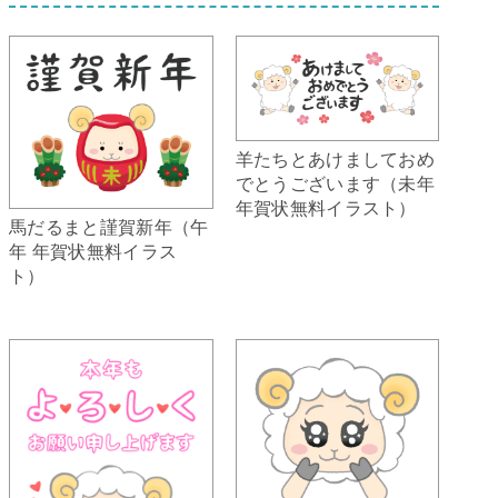
羊たちとあけましておめ
でとうございます（未年
年賀状無料イラスト）
馬だるまと謹賀新年（午
年 年賀状無料イラス
ト）