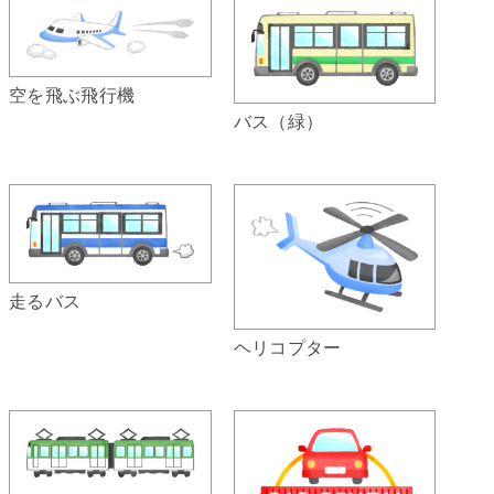
空を飛ぶ飛行機
バス（緑）
走るバス
ヘリコプター