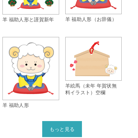
羊 福助人形（お辞儀）
羊 福助人形と謹賀新年
羊絵馬（未年 年賀状無
料イラスト）空欄
羊 福助人形
もっと見る