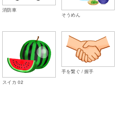
消防車
そうめん
手を繋ぐ / 握手
スイカ 02