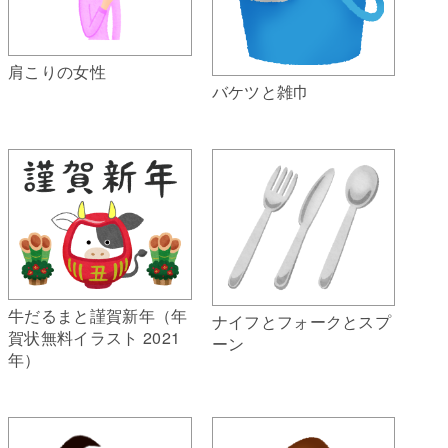
肩こりの女性
バケツと雑巾
牛だるまと謹賀新年（年
ナイフとフォークとスプ
賀状無料イラスト 2021
ーン
年）