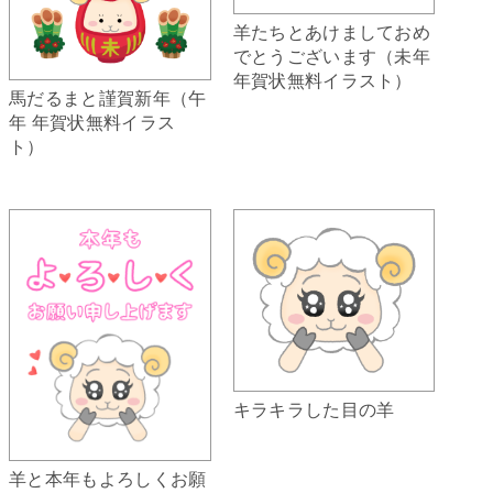
羊たちとあけましておめ
でとうございます（未年
年賀状無料イラスト）
馬だるまと謹賀新年（午
年 年賀状無料イラス
ト）
キラキラした目の羊
羊と本年もよろしくお願