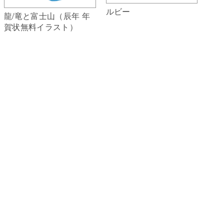
ルビー
龍/竜と富士山（辰年 年
賀状無料イラスト）