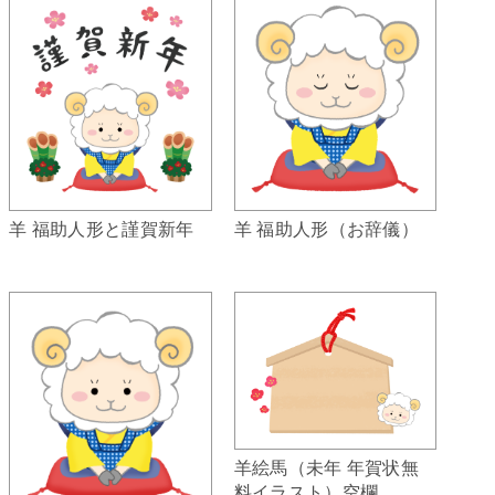
羊 福助人形（お辞儀）
羊 福助人形と謹賀新年
羊絵馬（未年 年賀状無
料イラスト）空欄