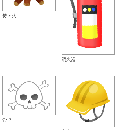
焚き火
消火器
骨 2