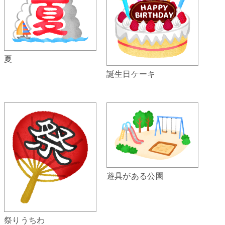
夏
誕生日ケーキ
遊具がある公園
祭りうちわ