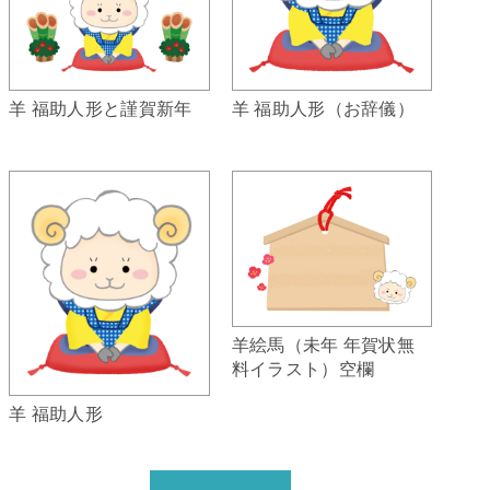
羊 福助人形（お辞儀）
羊 福助人形と謹賀新年
羊絵馬（未年 年賀状無
料イラスト）空欄
羊 福助人形