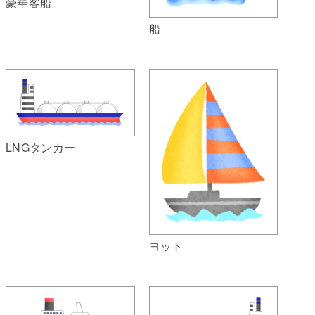
豪華客船
船
LNGタンカー
ヨット