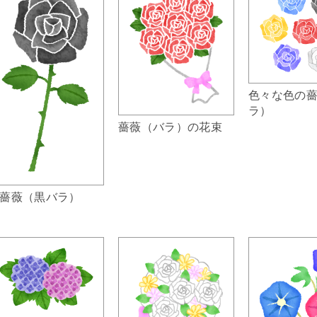
色々な色の
ラ）
薔薇（バラ）の花束
薔薇（黒バラ）