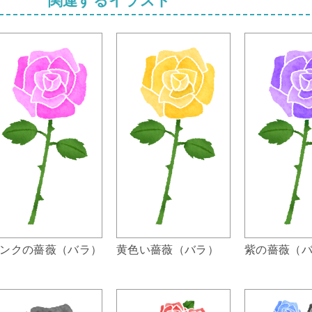
ンクの薔薇（バラ）
黄色い薔薇（バラ）
紫の薔薇（