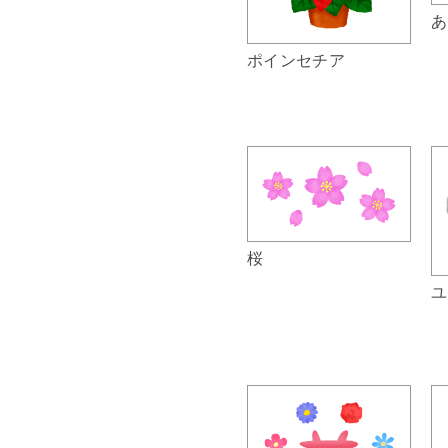
あ
ポインセチア
桜
ユ