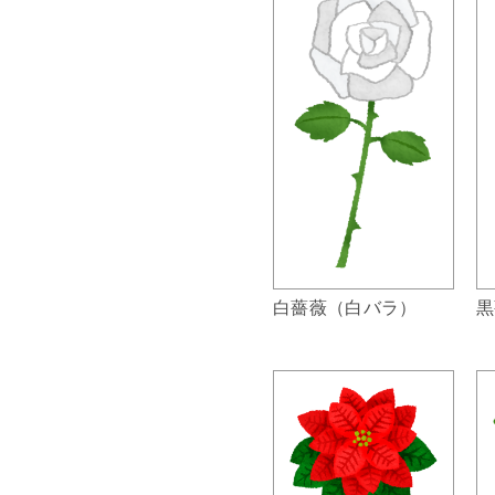
白薔薇（白バラ）
黒