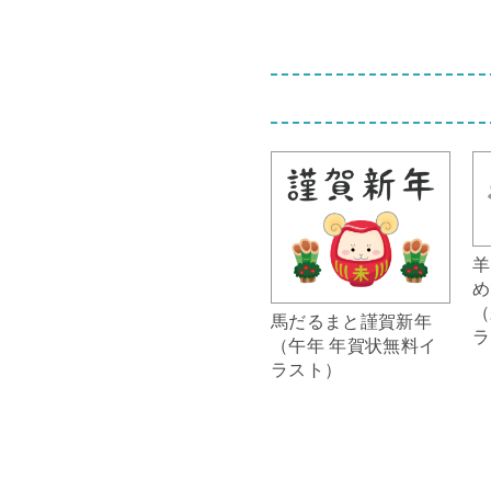
羊
め
（
馬だるまと謹賀新年
ラ
（午年 年賀状無料イ
ラスト）