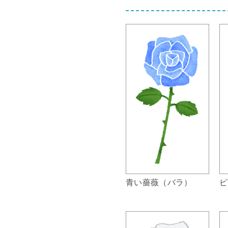
青い薔薇（バラ）
ピ