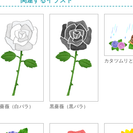
カタツムリ
薔薇（白バラ）
黒薔薇（黒バラ）