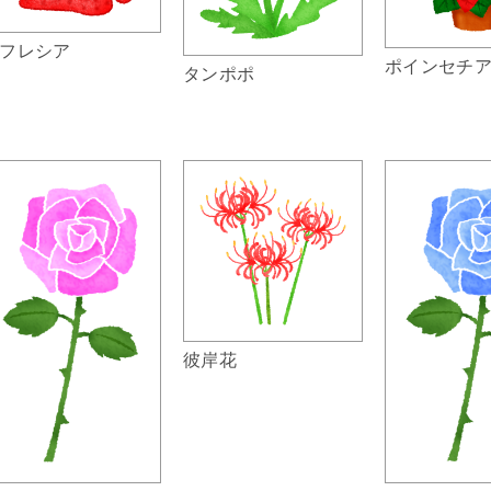
フレシア
ポインセチ
タンポポ
彼岸花