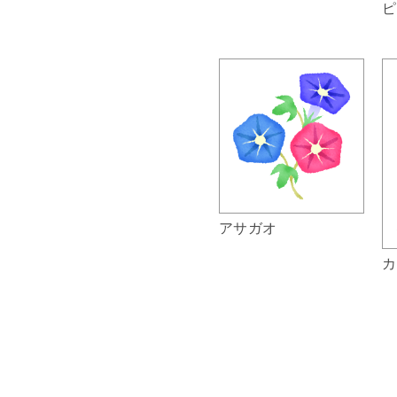
ピ
アサガオ
カ