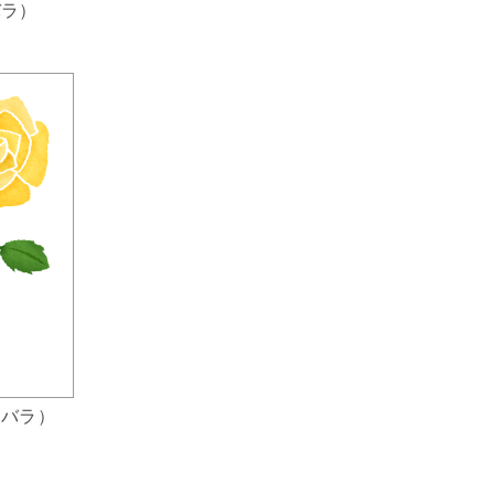
バラ）
（バラ）