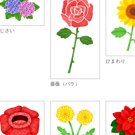
じさい
ひまわり
薔薇（バラ）