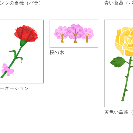
ンクの薔薇（バラ）
青い薔薇（
桜の木
ーネーション
黄色い薔薇