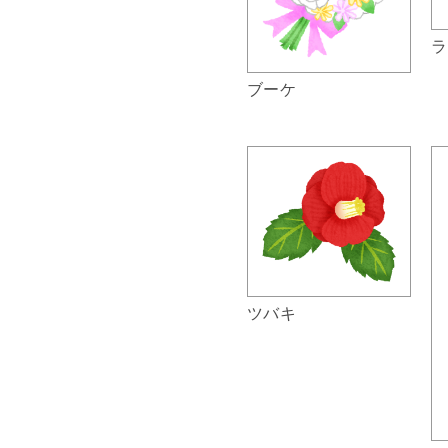
ラ
ブーケ
ツバキ