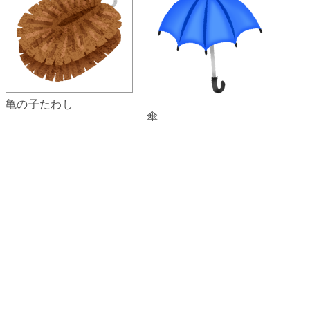
亀の子たわし
傘