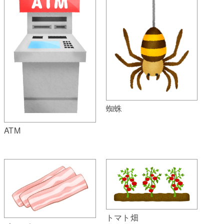
蜘蛛
ATM
トマト畑