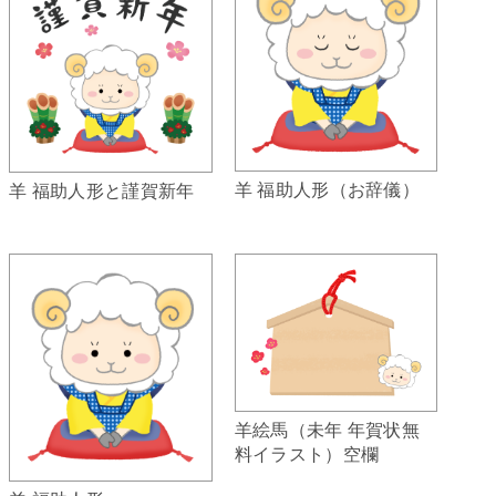
羊 福助人形（お辞儀）
羊 福助人形と謹賀新年
羊絵馬（未年 年賀状無
料イラスト）空欄