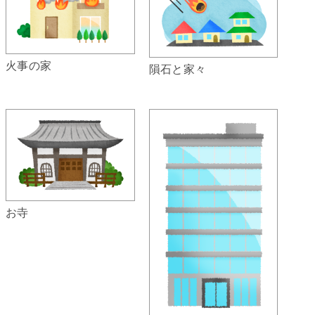
火事の家
隕石と家々
お寺