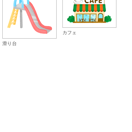
カフェ
滑り台