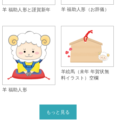
羊 福助人形（お辞儀）
羊 福助人形と謹賀新年
羊絵馬（未年 年賀状無
料イラスト）空欄
羊 福助人形
もっと見る