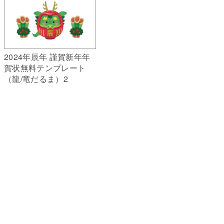
2024年辰年 謹賀新年年
賀状無料テンプレート
（龍/竜だるま）2