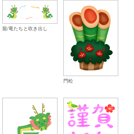
龍/竜たちと吹き出し
門松