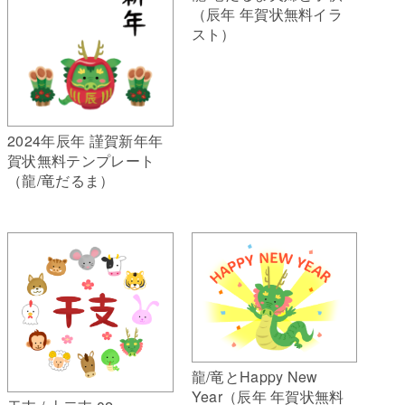
（辰年 年賀状無料イラ
スト）
2024年辰年 謹賀新年年
賀状無料テンプレート
（龍/竜だるま）
龍/竜とHappy New
Year（辰年 年賀状無料