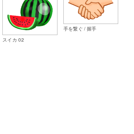
手を繋ぐ / 握手
スイカ 02