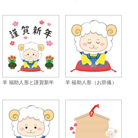
羊 福助人形（お辞儀）
羊 福助人形と謹賀新年