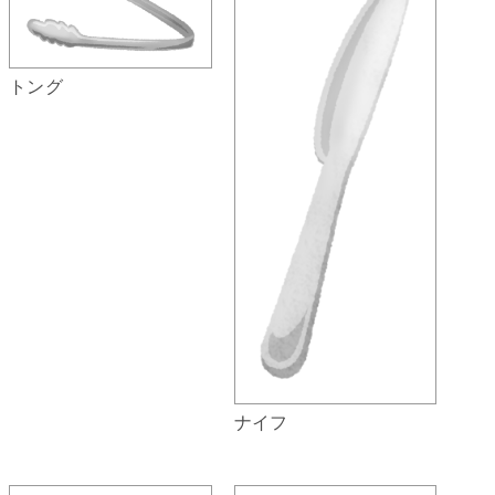
トング
ナイフ