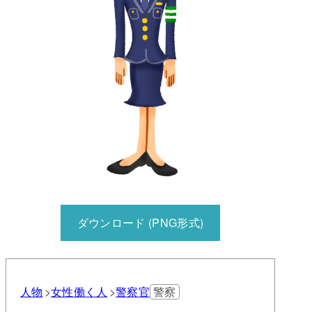
ダウンロード (PNG形式)
人物
女性
働く人
警察官
警察