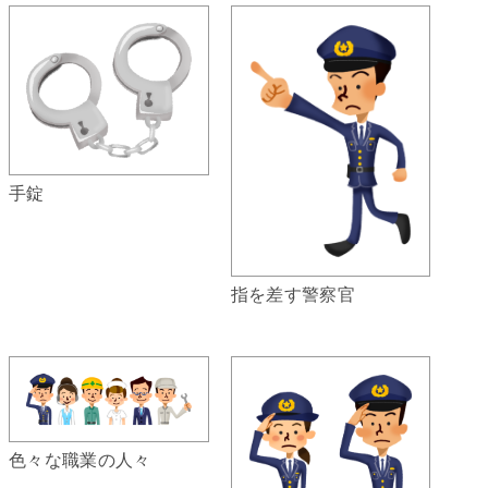
手錠
指を差す警察官
色々な職業の人々