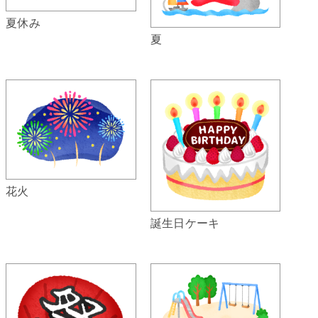
夏休み
夏
花火
誕生日ケーキ