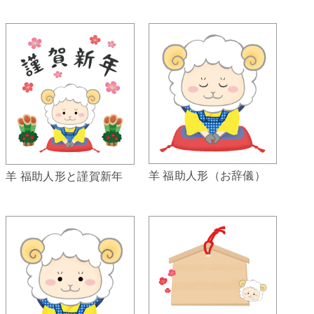
羊 福助人形（お辞儀）
羊 福助人形と謹賀新年