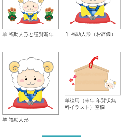
羊 福助人形（お辞儀）
羊 福助人形と謹賀新年
羊絵馬（未年 年賀状無
料イラスト）空欄
羊 福助人形